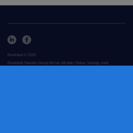
Randstad © 2026
Randstad Sweden Group AB har sitt säte i Solna, Sverige, med
registreringsnummer 556089-6572.
Vårt huvudkontor ligger på Mathildatorget 3, box 3037, 169 03 Solna.
RANDSTAD,
HUMAN FORWARD and SHAPING THE WORLD OF
WORK are registered trademarks of © Randstad N.V.
kontakt
användarvillkor
cookies
integritetspolicy
misconduct reporting procedure