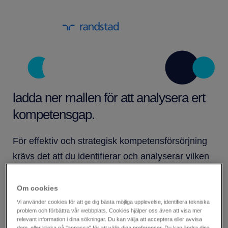
ladda ner mallen för att analysera ert
kompetensgap.
För effektiv och strategisk kompetensförsörjning
krävs det att du identifierar och analyserar vilken
kompetens som saknas i din organisation, men
som ni kommer att behöva för att förbli
Om cookies
konkurrenskraftiga. Med den kunskapen kan du
Vi använder cookies för att ge dig bästa möjliga upplevelse, identifiera tekniska
problem och förbättra vår webbplats. Cookies hjälper oss även att visa mer
effektivt vägleda medarbetarna till karriärvägar
relevant information i dina sökningar. Du kan välja att acceptera eller avvisa
dem, eller klicka på "anpassa" för att välja dina preferenser. Du kan ändra dina