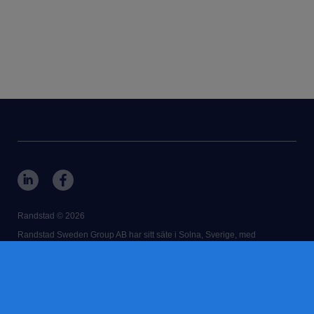
Randstad © 2026
Randstad Sweden Group AB har sitt säte i Solna, Sverige, med
registreringsnummer 556089-6572.
Vårt huvudkontor ligger på Mathildatorget 3, box 3037, 169 03 Solna.
RANDSTAD,
HUMAN FORWARD and SHAPING THE WORLD OF
WORK are registered trademarks of © Randstad N.V.
kontakt