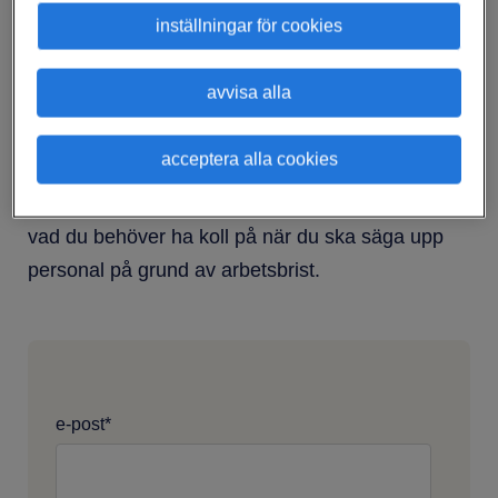
möta, men ibland oundvikligt. Oavsett anledning
inställningar för cookies
är det viktigt att omställningen hanteras väl, både
för individens skull men också för dig som
avvisa alla
arbetsgivare.
acceptera alla cookies
I den här guiden har vi sammanställt de
huvudsakliga stegen i omställningsprocessen och
vad du behöver ha koll på när du ska säga upp
personal på grund av arbetsbrist.
e-post
*