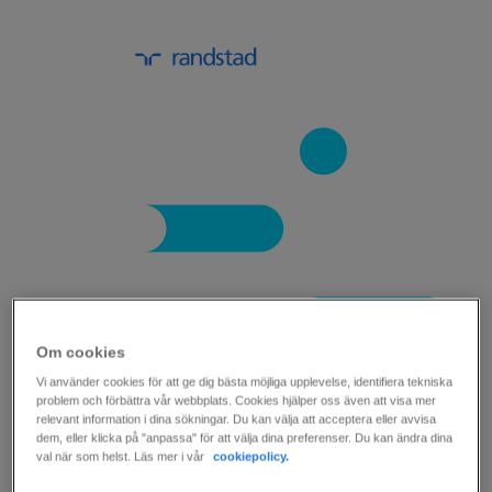
Om cookies
guide: omställningsprocessen i 9 steg.
Vi använder cookies för att ge dig bästa möjliga upplevelse, identifiera tekniska
problem och förbättra vår webbplats. Cookies hjälper oss även att visa mer
relevant information i dina sökningar. Du kan välja att acceptera eller avvisa
Att behöva säga upp medarbetare är en av de
dem, eller klicka på "anpassa" för att välja dina preferenser. Du kan ändra dina
val när som helst. Läs mer i vår
cookiepolicy.
tuffaste situationer som en arbetsgivare kan