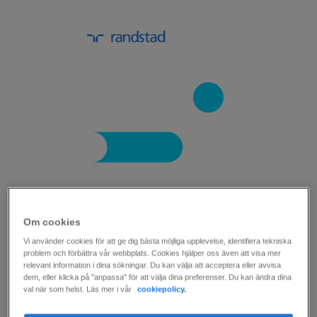
Om cookies
10 frågor att ställa när du väljer
Vi använder cookies för att ge dig bästa möjliga upplevelse, identifiera tekniska
problem och förbättra vår webbplats. Cookies hjälper oss även att visa mer
rekryteringsföretag.
relevant information i dina sökningar. Du kan välja att acceptera eller avvisa
dem, eller klicka på "anpassa" för att välja dina preferenser. Du kan ändra dina
val när som helst. Läs mer i vår
cookiepolicy.
För att kunna dra största möjliga nytta av ett