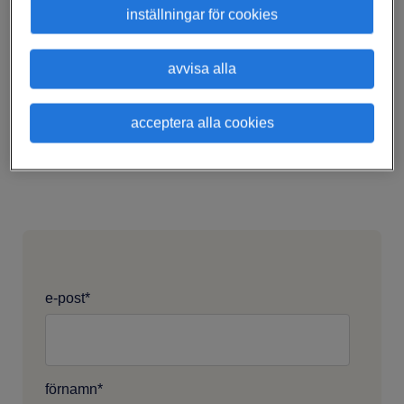
partnerskap med ett rekryteringsföretag behöver
inställningar för cookies
du säkerställa att ni är en bra matchning.
avvisa alla
Ladda ner vår
guide för att ta del av de viktigaste
frågorna du bör ställa till rekryteringsföretaget
acceptera alla cookies
innan du fattar ett beslut.
e-post
*
förnamn
*