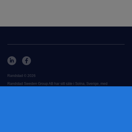
Randstad © 2026
Randstad Sweden Group AB har sitt säte i Solna, Sverige, med
registreringsnummer 556089-6572.
Vårt huvudkontor ligger på Mathildatorget 3, box 3037, 169 03 Solna.
RANDSTAD,
HUMAN FORWARD and SHAPING THE WORLD OF
WORK are registered trademarks of © Randstad N.V.
kontakt
användarvillkor